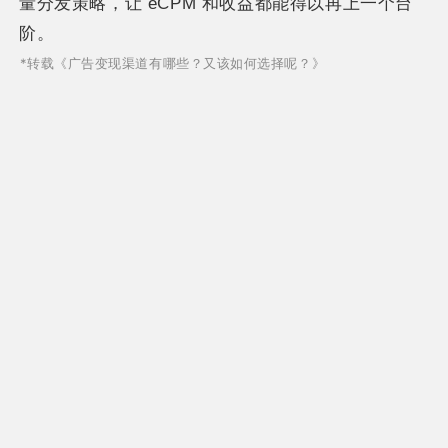
量分发策略，让 eCPM 和收益都能得以再上一个台
阶。
*转载《
广告变现渠道有哪些？又该如何选择呢？》