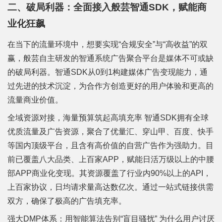
二、破局利器：全面接入般芸智通SDK，赋能商
业化狂飙
在当下的流量环境中，想要实现“合规安全”与“高收益”的双
赢，般芸自主研发的智通系统广告聚合平台是媒体不可或缺
的破局利器。智通SDK从0到1构建媒体广告变现能力，通
过先进的技术沉淀，为合作方创造更好的用户体验和更高的
流量商业价值。
全域资源对接，海量预算筑起高填充率 智通SDK拥有全球
优质流量及广告资源，聚合了优量汇、穿山甲、百度、快手
等国内顶级平台，且含有高价值的自营广告作为强助力。目
前已覆盖八大品类、上百家APP，赋能日活万级以上的中腰
部APP商业化变现。其资源覆盖了行业内90%以上的API，
上百家协议，日均请求量高达数亿次。通过一站式链接供需
双方，确保了极高的广告填充率。
强大DMP体系：用智能算法告别“盲目骚扰” 为什么用户讨厌