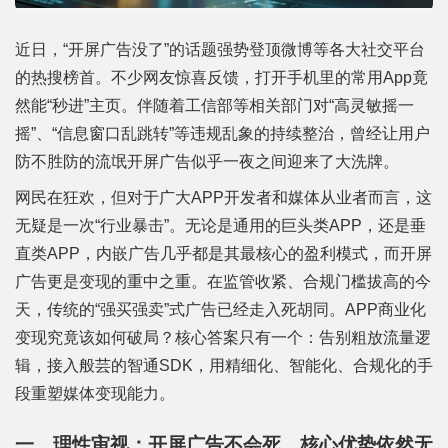
近日，“开屏广告没了”的话题强势登顶微博等各大社交平台
的热搜榜首。不少网友惊喜反馈，打开手机里的常用App竟
然能“秒进”主页。伴随着工信部等相关部门对“高灵敏摇一
摇”、“信息窗口乱跳转”等违规乱象的持续整治，曾经让用户
防不胜防的流氓开屏广告似乎一夜之间迎来了大洗牌。
网民在狂欢，但对于广大APP开发者和媒体从业者而言，这
无疑是一次“行业暴击”。无论是通用的巨头类APP，还是垂
直类APP，内嵌广告几乎都是其最核心的盈利模式，而开屏
广告更是变现的重中之重。在监管收紧、合规门槛拔高的今
天，传统的“强买强卖”式广告已经走入死胡同。APP商业化
变现究竟该如何破局？核心答案只有一个：告别粗放流量逻
辑，接入般芸的智通SDK，用精细化、智能化、合规化的手
段重塑媒体变现能力。
一、理性审视：开屏广告不会死，核心优势依然无