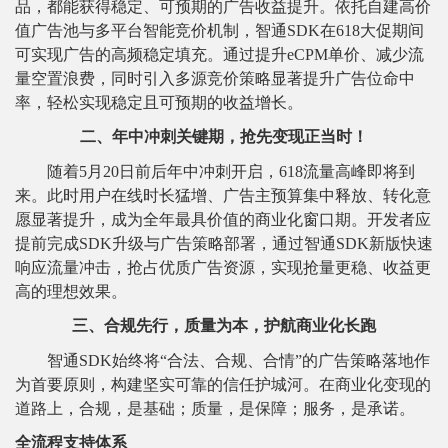
品，都能获得稳定、可预期的广告收益提升。依托自建高价
值广告池与多平台智能竞价机制，智通SDK在618大促期间
可实现广告的高频稳定填充。通过提升eCPM单价、减少流
量空置浪费，同时引入多源竞价策略显著提升广告位命中
率，轻松实现稳定且可预期的收益增长。
二、年中冲刺关键期，抢先变现正当时！
随着5月20日前后年中冲刺开启，618流量高峰即将到
来。此时用户在线时长猛增、广告主预算集中释放、转化意
愿显著提升，成为全年最具价值的商业化窗口期。开发者应
提前完成SDK升级与广告策略部署，通过智通SDK新版快速
响应流量冲击，抢占优质广告资源，实现抢量更稳、收益更
高的理想效果。
三、合规先行，质量为本，护航商业化长跑
智通SDK始终将“合法、合规、合情”的广告策略落地作
为首要原则，构建坚实可靠的信任护城河。在商业化变现的
道路上，合规，是基础；质量，是保障；服务，是承诺。
全流程支持体系