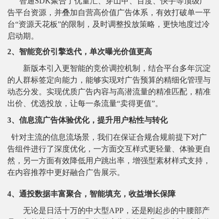
智通SDK聚合了优量汇、穿山甲、百度、快手等顶级广
告平台资源，并叠加自营高价值广告体系，有效打破单一平
台“资源天花板”的限制，及时调整投放策略，更快地度过冷
启动期。
2、智能竞价引擎迭代，单次曝光价值更高
新版本引入更智能的竞价调控机制，结合平台多年沉淀
的人群标签定向能力，能够实现对广告预算的精细化管理与
动态分发。实现优质广告内容与高潜流量的精准匹配，精准
出价、优选投放，让每一条流量“卖得更值”。
3、信息流广告体验优化，提升用户粘性与转化
针
对主流的信息流场景，我们在保证合规合规前提下对广
告组件进行了深度优化，一方面交互样式更轻量、体验更自
然，另一方面有效降低用户跳出率，增强型素材样式支持，
在内容推荐中更好融合广告展示。
4、通投数据丰富聚合，智能填充，收益增长保障
无论是日活十万的中大型APP，还是刚起步的中腰部产