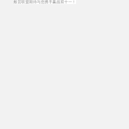
般芸联盟期待与您携手赢战双十一！