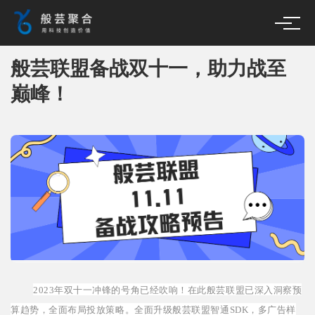
般芸联盟备战双十一，助力战至
巅峰！
2023年双十一冲锋的号角已经吹响！在此般芸联盟已深入洞察预
算趋势，全面布局投放策略。全面升级般芸联盟智通SDK，多广告样