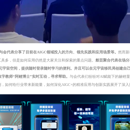
与会代表分享了目前在AIGC领域投入的方向、领先实践和应用场景等。
然而新
工具多，但是如何应用仍然是大家关注和探索的重点问题。
般芸聚合代表在场分
到元宇宙空间，提供随时登录随时学习的便利。并且可以在元宇宙移民局创建自
数字教师“阿鲤博士”实时互动，寻求帮助。
与会代表们纷纷对AI赋能下的赫鲤
，如何给行业带来新能量，如何深化AIGC+的精准应用与创新实践展开了深入