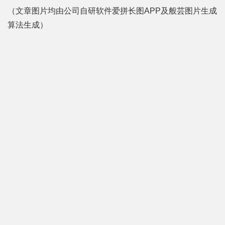
（文章图片均由公司自研软件爱拼长图APP及般芸图片生成
算法生成）