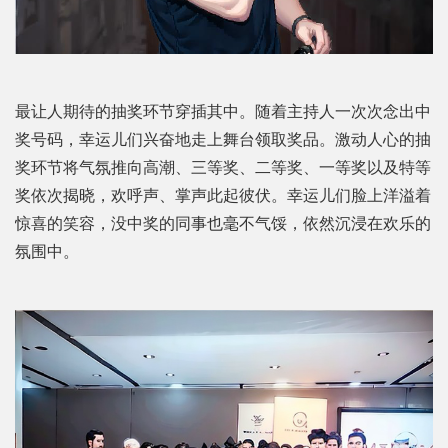
最让人期待的抽奖环节穿插其中。随着主持人一次次念出中
奖号码，幸运儿们兴奋地走上舞台领取奖品。激动人心的抽
奖环节将气氛推向高潮、三等奖、二等奖、一等奖以及特等
奖依次揭晓，欢呼声、掌声此起彼伏。幸运儿们脸上洋溢着
惊喜的笑容，没中奖的同事也毫不气馁，依然沉浸在欢乐的
氛围中。