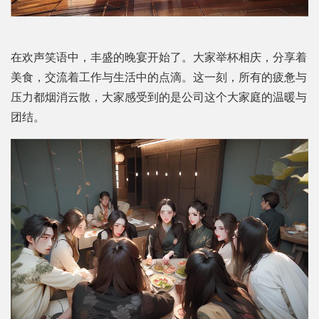
在欢声笑语中，丰盛的晚宴开始了。大家举杯相庆，分享着
美食，交流着工作与生活中的点滴。这一刻，所有的疲惫与
压力都烟消云散，大家感受到的是公司这个大家庭的温暖与
团结。