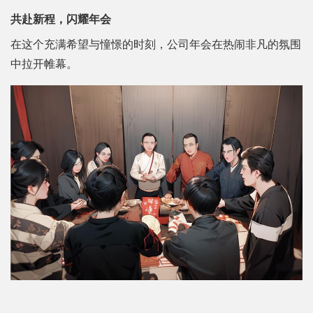
共赴新程，闪耀年会
在这个充满希望与憧憬的时刻，公司年会在热闹非凡的氛围
中拉开帷幕。