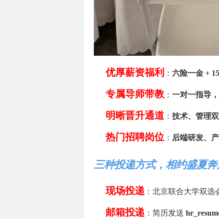
优厚薪资福利
：
六险一金 +
专属导师带教
：
一对一指导，
明晰晋升通道
：
技术、管理双
热门招聘岗位
：
后端研发、产
三种投递方式，相约盛夏奔
现场投递
：北京联合大学双选会
邮箱投递
：简历发送
hr_resum