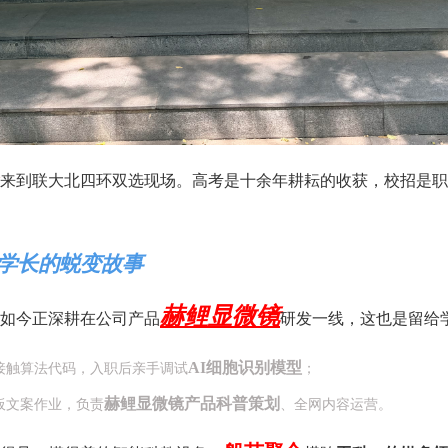
来到联大北四环双选现场。高考是十余年耕耘的收获，校招是职
。
学长的蜕变故事
赫鲤显微镜
如今正深耕在公司产品
研发一线，这也是留给
AI细胞识别模型
接触算法代码，入职后亲手调试
；
赫鲤显微镜产品科普策划
板文案作业，负责
、全网内容运营。