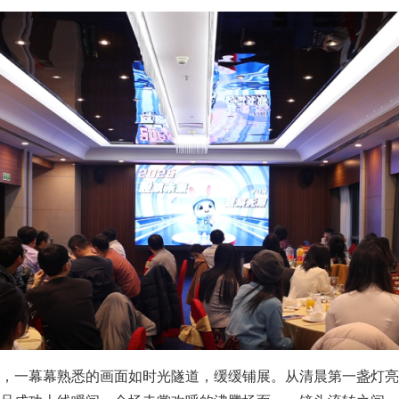
，一幕幕熟悉的画面如时光隧道，缓缓铺展。从清晨第一盏灯亮