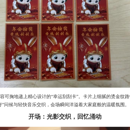
容可掬地递上精心设计的“幸运刮刮卡”。卡片上细腻的烫金纹
好”问候与轻快音乐交织，会场瞬间洋溢着大家庭般的温暖氛围。
开场：光影交织，回忆涌动