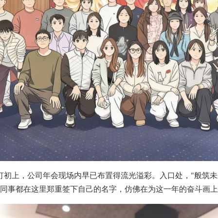
城华灯初上，公司年会现场内早已布置得流光溢彩。入口处，"般筑
的同事都在这里郑重签下自己的名字，仿佛在为这一年的奋斗画上