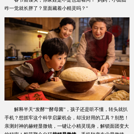
咋一觉就长胖了？里面藏着小精灵吗？”
解释半天“发酵”“酵母菌”，孩子还是听不懂，转头就扒
手机？想抓牢这个科学启蒙机会，却没好用的工具？别愁！
亲测封神的赫鲤显微镜，一键让小精灵现身，解锁面团变大