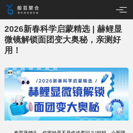
2026新春科学启蒙精选 | 赫鲤显
微镜解锁面团变大奥秘，亲测好
用！
春节蒸馒头，你家娃是不是也追着问？“妈妈，小面团