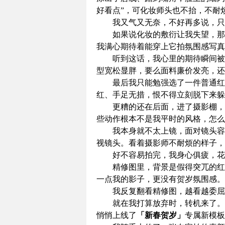
好看点”，可化妆师头也不抬，不耐
我又气又无奈，不好再多说，只
如果说化妆的敷衍让我失望，那
我满心期待着能穿上它拍氛围感写真
听到这话，我心里的期待瞬间被
型宽松显胖，要么面料廉价发亮，还
最后我只能勉强选了一件普通红
红、手足无措，恨不得立刻脱下来躲
更糟的还在后面，进了摄影棚，
些动作根本不是我平时的风格，怎么
我本身就不太上镜，面对镜头容
视镜头。看着摄影师不耐烦的样子，
好不容易拍完，我身心俱疲，花
精修图里，背景是假得突兀的红
一点我的影子，更没有贺岁氛围感。
我反复翻看精修图，越看越委屈
就在我打算放弃时，转机来了。
悄悄上线了
「新春贺岁」
专属新模板