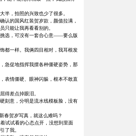
大半，拍照的兴致也少了很多。
确认的国风红装贺岁款，颜值拉满，
员只能让我再看看别的。
挑选，可没有一套合心意——要么版
饰都一样。我俩四目相对，我耳根发
，急促地指挥我摆各种僵硬姿势，那
，表情僵硬、眼神闪躲，根本不敢直
屈得差点掉眼泪。
硬刻意，分明是流水线模板脸，没有
的新春贺岁写真，就这么难吗？
抱着试试看的心态点开，没想到里面
引了我。