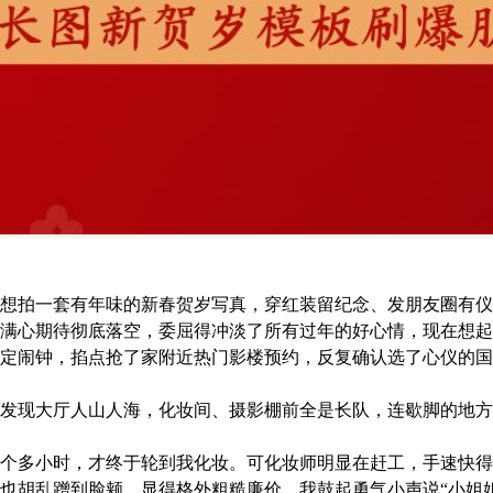
想拍一套有年味的新春贺岁写真，穿红装留纪念、发朋友圈有仪
，满心期待彻底落空，委屈得冲淡了所有过年的好心情，现在想起
定闹钟，掐点抢了家附近热门影楼预约，反复确认选了心仪的国
发现大厅人山人海，化妆间、摄影棚前全是长队，连歇脚的地方
个多小时，才终于轮到我化妆。可化妆师明显在赶工，手速快得
也胡乱蹭到脸颊，显得格外粗糙廉价。我鼓起勇气小声说“小姐