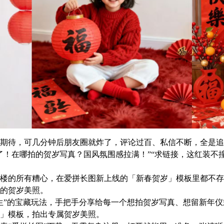
期待，可几分钟后朋友圈就炸了，评论过百、私信不断，全是追
了！在哪拍的贺岁写真？国风氛围感拉满！”“求链接，这红装不撞
楼的所有糟心，在爱拼长图新上线的「新春贺岁」模板里都不存
的贺岁美照。
生”的宝藏玩法，手把手分享给每一个想拍贺岁写真、想留新年
」模板，拍出专属贺岁美照。