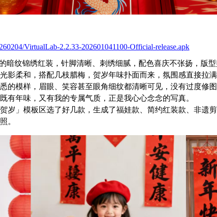
0260204/VirtualLab-2.2.33-202601041100-Official-release.apk
佳的暗纹锦绣红装，针脚清晰、刺绣细腻，配色喜庆不张扬，版
光影柔和，搭配几枝腊梅，贺岁年味扑面而来，氛围感直接拉满
悉的模样，眉眼、笑容甚至眼角细纹都清晰可见，没有过度修图
既有年味，又有我的专属气质，正是我心心念念的写真。
贺岁」模板区选了好几款，生成了福娃款、简约红装款、非遗剪
照。