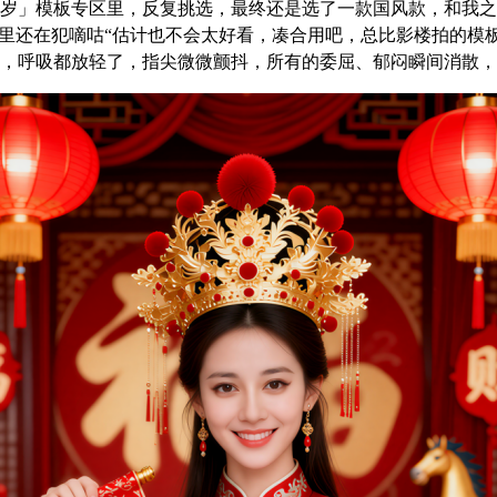
岁」模板专区里，反复挑选，最终还是选了一款国风款，和我之
心里还在犯嘀咕“估计也不会太好看，凑合用吧，总比影楼拍的模板
，呼吸都放轻了，指尖微微颤抖，所有的委屈、郁闷瞬间消散，