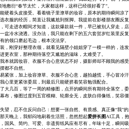
烦地敷衍“春节太忙，大家都这样，这样已经很好看了”。
能硬着头皮接受。看着镜子里潦草的妆容，原本的期待瞬间凉了
选衣服的经历，简直让我尴尬到抠脚。我提前在影楼朋友圈反复
，可走进衣帽间才知道，这款爆款就一件，早已被别人穿走，店
一盆冷水浇透。没办法，我只能在剩下的五六套贺岁红装里反复
有的领口磨起毛边，根本没法穿。
装，刚穿好整理衣领，就看见隔壁小姐姐穿了一模一样的，连发
进更衣室，那种期待落空又尴尬的滋味，太难受了。
我本就因妆容、衣服不合心意状态不好，摄影师却不顾我的感受
摆都不自然。
易紧张，加上妆容潦草、衣服不合心意，越拍越慌，手心冒冷汗
我心里更紧张委屈，到最后只能硬挤着笑容勉强配合。
了大几百，等了一周的精修图，点开的瞬间所有期待全落空，委
幕布，修图过度到五官模糊、轮廓全无，皮肤白得像纸，笑容僵
失望，忍不住反问自己：想要一张自然、有质感、真正像“我”
那天晚上，我郁闷地刷着生活照，忽然想起
爱拼长图
AI工具，
，国风、简约、可爱、非遗剪纸风应有尽有，年味十足，瞬间吸